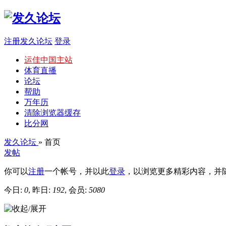
注册发久论坛
登录
运佳中国主站
体育直播
论坛
帮助
万年历
清除浏览器缓存
比分网
发久论坛
» 首页
发帖
你可以
注册
一个帐号，并以此
登录
，以浏览更多精彩内容，并
今日:
0
, 昨日:
192
, 会员:
5080